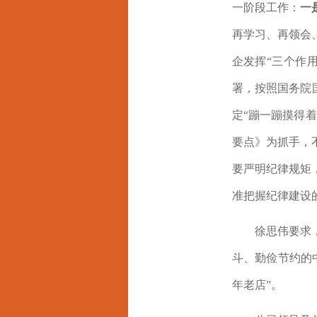
一阶段工作：
一
再学习、再领会
企发挥“三个作
署，按照国务院
定“
蹦一蹦摸得
着
要点》为抓手，
要严明纪律规矩
准把握纪律建设
徐思伟要求
斗、勤俭节约的
年老店”。