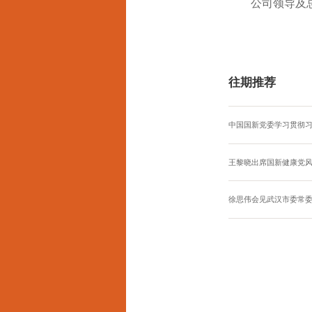
公司领导及
往期推荐
中国国新党委学习贯彻
王黎晓出席国新健康党
徐思伟会见武汉市委常