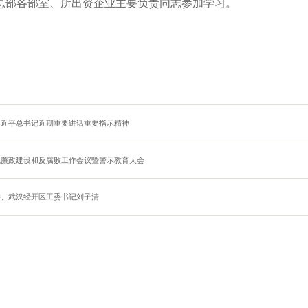
总部各部室、所出资企业主要负责同志参加学习。
习近平总书记近期重要讲话重要指示精神
风廉政建设和反腐败工作会议暨警示教育大会
委、武汉经开区工委书记刘子清