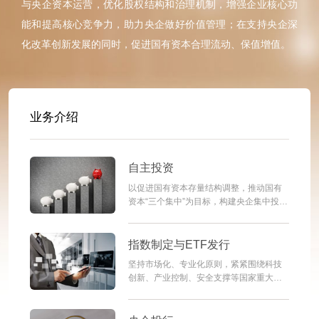
与央企资本运营，优化股权结构和治理机制，增强企业核心功
能和提高核心竞争力，助力央企做好价值管理；在支持央企深
化改革创新发展的同时，促进国有资本合理流动、保值增值。
业务介绍
自主投资
以促进国有资本存量结构调整，推动国有
资本“三个集中”为目标，构建央企集中投资
体系，重点投向战略性新兴产业和国家战
略安全领域，当好长期资本、耐心资本、
战略资本。以并购重组业务模式创新突破
指数制定与ETF发行
为重要抓手，推动股权运作投资模式升
坚持市场化、专业化原则，紧紧围绕科技
级，助力央企在核心产业关键环节“补短
创新、产业控制、安全支撑等国家重大战
板”，加快科技创新产业布局；“一企一
略和国资央企改革重点方向，依托国
策”发挥积极股东或重要股东作用，参与优
新“1+N”系列央国企指数和ETF产品矩阵，
化央企上市公司治理结构和机制，提供“资
着力推动国有经济布局优化和结构调整。