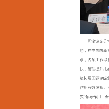
周渝波充分
想，在中国国新
求
，各项工作取
快，管理提升扎
极拓展国际评级
作用有效发挥。
实”领导作用
，全