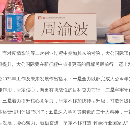
，面对疫情影响等二次创业过程中突如其来的考验，大公国际顶
幅提升。大公国际要在新征程中瞄准更高的目标勇毅前行，迈上
2023年工作及未来发展作出指示：
一是
全力以赴完成大公今年
能作用，坚定信心，向更有挑战性的目标奋力前行；
二是
牢牢守
；
三是
着力提升核心竞争力，坚定不移加快转型升级，打造评级
本运营信用评级“铁军”；
五是
深入学习贯彻党的二十大精神，
一
型发展，凝心聚力、砥砺奋进，坚定不移打造“评级行业国家队