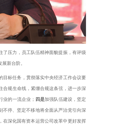
住了压力，员工队伍精神面貌提振，有评级
发展新台阶。
的目标
任务，
贯彻落实中央经济工作会议要
住合规生命线，
紧绷合规这条弦，
进一步深
行业
的一流企业；
四是
加强队伍建设，坚定
刻不停、坚定不移地
将全面从严治党引向深
”，在深化国有资本运营公司改革中更好发挥