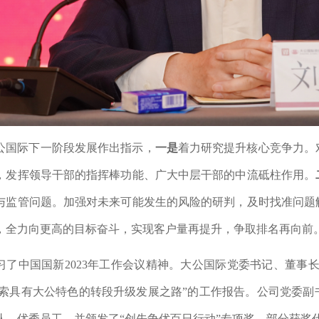
公国际下一阶段发展作出指示，
一是
着力研究提升核心竞争力。
，发挥领导干部的指挥棒功能、广大中层干部的中流砥柱作用。
与监管问题。加强对未来可能发生的风险的研判，及时找准问题
，全力向更高的目标奋斗，实现客户量再提升，争取排名再向前
习了
中国国新2023年工作会议精神。
大公国际党委书记、董事长
索具有大公特色的转段升级发展之路”的工作报告。公司党委副
队、优秀员工，并颁发了“创先争优百日行动”专项奖。部分获奖