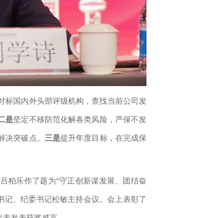
对标国内外头部评级机构，查找当前公司发
二是
坚定不移防范化解各类风险，
严保不发
解决突破点。
三是
提升年度目标，在完成保
。
吕柏乐作了题为“
守正创新谋发展、团结奋
书记、纪委书记松敏主
持会议。会上表彰了
代表发表获奖感言。