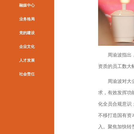
融媒中心
业务格局
党的建设
企业文化
周渝波指出
人才发展
资质的员工数大
社会责任
周渝波对大公
求，
有效发挥功
化全员合规意
识
不移打造国有资
入。聚焦加快转