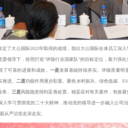
肯定了大公国际2022年取得的成绩，指出大公国际全体员工
深入
党委领导下，按照打造“评级行业国家队”的目标定位，着力强
得了可喜的进展和成效。
一是
发展基础持续夯实。评级质量明
实推进。
二是
功能作用逐步彰显。聚焦
乡村振兴、绿色低碳、E
业务。
三是
风险隐患得到妥善处置。稳妥应对
有关案件，
有效避
深入学习贯彻党的二十大精神，推动党的领导进一步融入公司治
面从严治党走深走实。