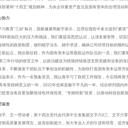
略部署和“十四五”规划精神，为央企存量资产盘活及国有资本的合理流动
心协力
育“三好”标兵，国新健康周振宇表示，总理在报告中多次提到“紧张”“
年也同样面临巨大的压力和挑战，我们要提高思想认识，认清发展形势，切
连续性的政策制度，做到稳字当头、稳中求进，确保公司经营目标的顺利
足新起点，阔步新征程，作为国有资本运营股权运作队伍的一员，我们要
企改革三年行动的收官之年，以政治建设为统领持续推进支部党建和业务的
体系，不断激发干部队伍干事创业的积极性，为加快打造国有资本运营升
程远表示，作为一名预备党员，我认真学习了政府工作报告，今后我将努力
是具有里程碑意义的一年，2022年也将是极不平凡的一年。综合研判国
投资业务应更加聚焦绿色环保投资、“专精特新”投资，以推动科技创新发
厉奋发
、五一劳动者，第十四次党代会代表中文发集团文字六0三、文字六零
贯彻高质量发展理念，提高创新能力，加大专业人才的引进和培育，提升