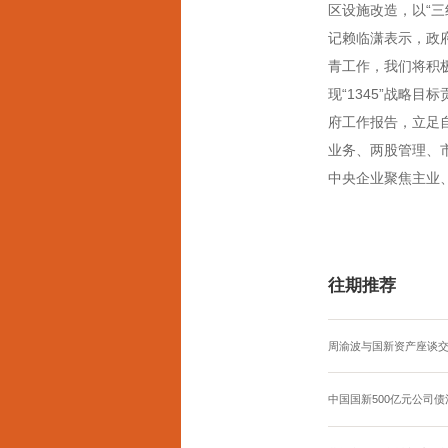
区设施改造，以“
记赖临潇表示，政
青工作，我们将积
现“1345”战略
府工作报告，立足
业务、两股管理、
中央企业聚焦主业
往期推荐
周渝波与国新资产座谈
中国国新500亿元公司