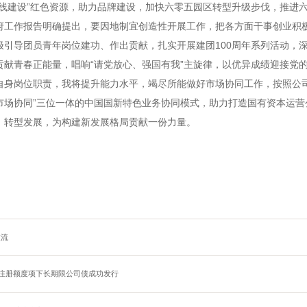
三线建设”红色资源，助力品牌建设，加快六零五园区转型升级步伐，推进
府工作报告明确提出，要因地制宜创造性开展工作，把各方面干事创业积
极引导团员青年岗位建功、作出贡献，扎实开展建团100周年系列活动，
目标贡献青春正能量，唱响“请党放心、强国有我”主旋律，以优异成绩迎接
自身岗位职责，我将提升能力水平，竭尽所能做好市场协同工作，按照公司
市场协同”三位一体的中国国新特色业务协同模式，助力打造国有资本运营
、转型发展，为构建新发展格局贡献一份力量。
交流
债注册额度项下
长期限公司债成功发行