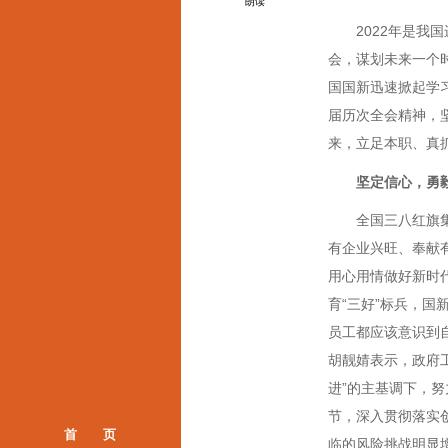
朗读
2022年是我国
会，谋划未来一个
国国新迅速掀起学
届历次全会精神，坚
来，立足本职、真
坚定信心，勇
全国三八红旗集体
有企业兴旺、奉献
用心用情做好新时
育“三好”标兵，
员工都应该意识到
胡靓婧表示，政府
进”的主基调下，
节，深入贯彻落实
首 页
临的风险挑战明显