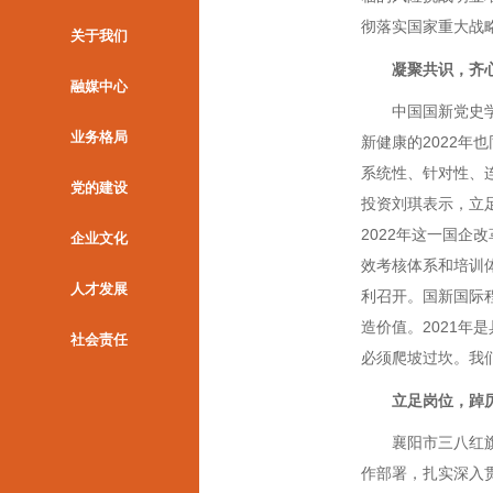
彻落实国家重大战
关于我们
凝聚共识，齐
融媒中心
中国国新党史学习教
业务格局
新健康的2022
系统性、针对性、
党的建设
投资刘琪表示，立
2022年这一国
企业文化
效考核体系和培训
人才发展
利召开。国新国际
造价值。2021年
社会责任
必须爬坡过坎。我们
立足岗位，踔
襄阳市三八红旗手
作部署，扎实深入