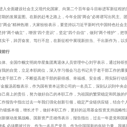
进入全面建设社会主义现代化国家、向第二个百年奋斗目标进军新征程的
时期的发展蓝图。在新的赶考之路上，今年全国“两会”必将谱写出民主、团
习“两会”精神热潮，大家纷纷表示，要坚持以习近平新时代中国特色社会
持“两个确立”，增强“四个意识”，坚定“四个自信”，做到“两个维护”，
抓实干，踔厉奋发、笃行不怠，在新征程中展现新担当、干出新作为，以
毅前行
、全国巾帼文明岗华星集团离退休人员管理中心刘宇表示，通过聆听报
有我的自觉，立足本职岗位，深入学习领会习总书记关于老干部工作的重
代老干部工作，不断提高老干部的获得感、幸福感、安全感，用实际行动
国新金服汤若馥表示，作为国有资本运营公司的一名员工，深刻认识到中央
自己肩上的责任，努力做好自己的本职工作，为祖国的繁荣稳定和民族的
工作报告中指出过去一年我们强化创新引领，稳定产业链供应链，结合个人
努力锻炼本领，增长才干，做好本职工作，更好的运用基金投资支持战略性
创新驱动发展战略。国新资产庄雄伟表示，报告指出，过去一年是党和国
增多,必须爬坡过坎。作为一名共产党员，作为中国国新的年轻力量，我将