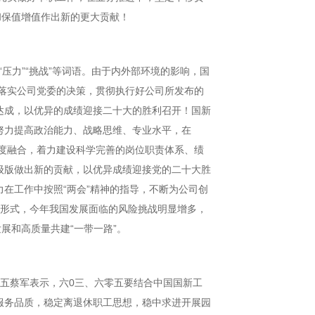
和保值增值作出新的更大贡献！
压力”“挑战”等词语。由于内外部环境的影响，国
实落实公司党委的决策，贯彻执行好公司所发布的
达成，以优异的成绩迎接二十大的胜利召开！国新
努力提高政治能力、战略思维、专业水平，在
深度融合，着力建设科学完善的岗位职责体系、绩
级版做出新的贡献，以优异成绩迎接党的二十大胜
在工作中按照“两会”精神的指导，不断为公司创
内外形式，今年我国发展面临的风险挑战明显增多，
展和高质量共建“一带一路”。
五蔡军表示，六0三、六零五要结合中国国新工
服务品质，稳定离退休职工思想，稳中求进开展园