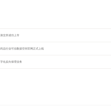
在港交所成功上市
的药品行业可信数据空间官网正式上线
数字化反向保理业务