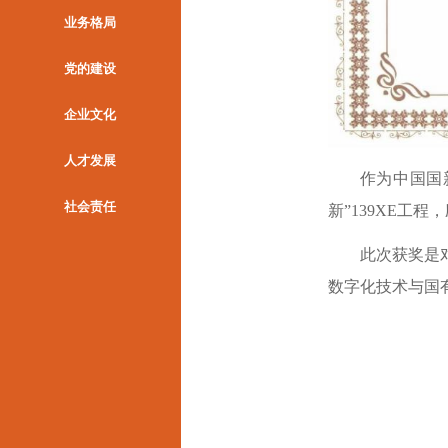
业务格局
党的建设
企业文化
人才发展
作为中国国
社会责任
新”
139XE工
此次获奖是
数字
化
技术与国