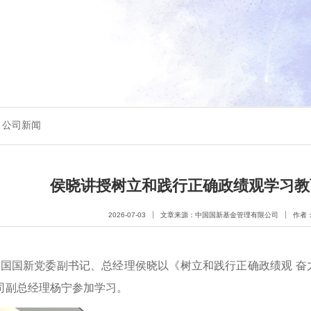
公司新闻
侯晓讲授树立和践行正确政绩观学习教
2026-07-03
文章来源：中国国新基金管理有限公司
作者
，中国国新党委副书记、总经理侯晓以《树立和践行正确政绩观 
司副总经理杨宁参加学习。