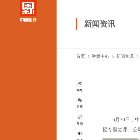
新闻资讯
首页
融媒中心
新闻资讯
字号
分享
6月30日
复制
授专题党课。公