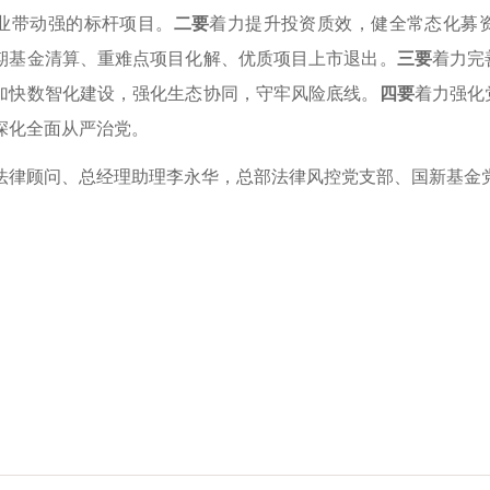
业带动强的标杆项目。
二要
着力提升投资质效，健全常态化募
期基金清算、重难点项目化解、优质项目上市退出。
三要
着力完
加快数智化建设，强化生态协同，守牢风险底线。
四要
着力强化
深化全面从严治党。
法律顾问、总经理助理李永华，总部法律风控党支部、国新基金