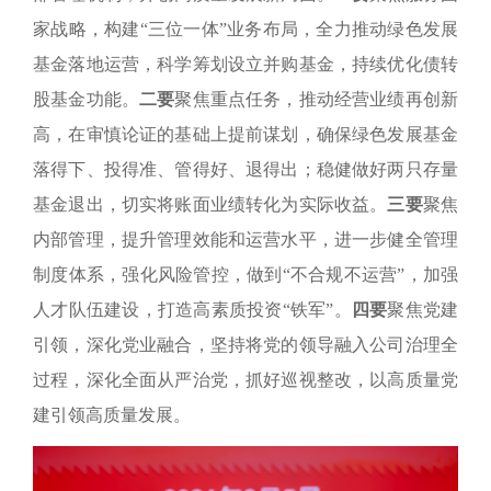
家战略，构建
“三位一体”业务布局，全力推动绿色发展
基金落地运营，科学筹划设立并购基金，持续优化债转
股基金功能。
二要
聚焦重点任务，推动经营业绩再创新
高，在审慎论证的基础上提前谋划，确保绿色发展基金
落得下、投得准、管得好、退得出；稳健做好两只存量
基金退出，切实将账面业绩转化为实际收益。
三要
聚焦
内部管理，提升管理效能和运营水平，进一步健全管理
制度体系，强化风险管控，做到
“不合规不运营”，加强
人才队伍建设，打造高素质投资“铁军”。
四要
聚焦党建
引领，深化党业融合，坚持将党的领导融入公司治理全
过程，深化全面从严治党，抓好巡视整改，以高质量党
建引领高质量发展。