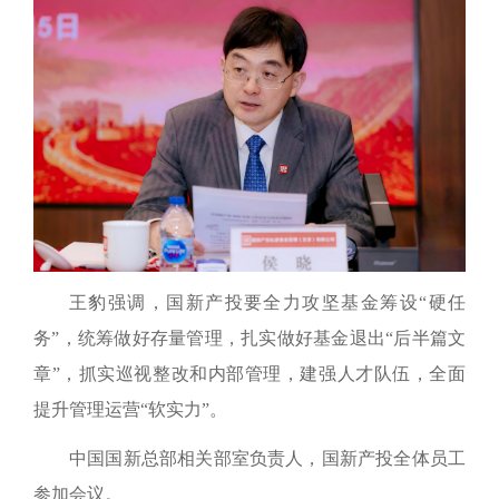
王豹强调，国新产投要全力攻坚基金筹设
“硬任
务”，统筹做好存量管理，扎实做好基金退出“后半篇文
章”，抓实巡视整改和内部管理，建强人才队伍，全面
提升管理运营“软实力”。
中国国新总部相关部室负责人，国新产投全体员工
参加会议。