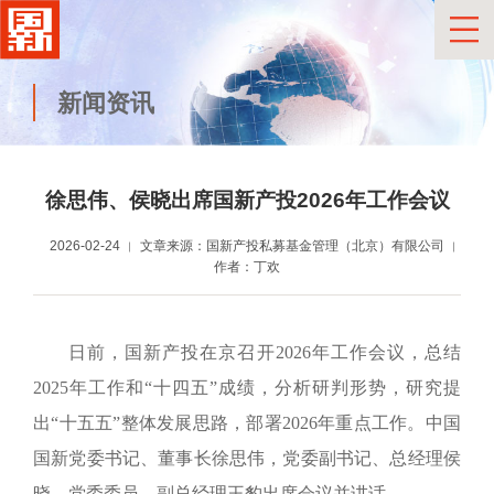
新闻资讯
徐思伟、侯晓出席国新产投2026年工作会议
2026-02-24
文章来源：国新产投私募基金管理（北京）有限公司
作者：丁欢
日前，国新产投在京召开2026年工作会议，总结
2025年工作和“十四五”成绩，分析研判形势，研究提
出“十五五”整体发展思路，部署2026年重点工作。中国
国新党委书记、董事长徐思伟，党委副书记、总经理侯
晓，党委委员、副总经理王豹出席会议并讲话。