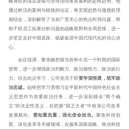
略博弈的深层逻辑与全球治理体系重构的必然趋势。他
通过鲜活的案例与
细致的
论证，将宏观趋势与微观机理
相结合，深刻解答了当前广受关心的热点时局问题，帮
助干部员工拓展分析问题的战略视野和全局思维，进一
步坚定走好中国道路、砥砺奋进中国式现代化的信心决
心。
会议强调，
要
准确把握当前和今后一个时期的国际
形势，进一步增强政治判断力、政治领悟力、政治执行
力
。
结合此次学习，公司党员干部
要学深悟透，筑牢政
治忠诚
。
始终把学习贯彻习近平新时代中国特色社会主
义思想作为首要政治任务，进一步深刻领会“两个确
立”的决定性意义，在把握“国之大者”中校准公司改革
发展航向。
要知重负重，强化使命担当。
聚焦科技创
新、深化改革等关键领域，在服务国家战略、推动科技