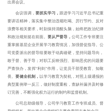
出席会议。
会议强调，
要抓实学习，
跟进学习习近平总书记重
要讲话精神，落实
集中整治违规吃喝、厉行节约、反对
浪费等相关要求
，时刻保持清醒头脑，始终把政治纪律
和政治规矩挺在前面。
要从严督导，
公司工作专班要注
重掌握基层企业开展学习教育情况，加强督促指导。公
司党委派出的督导组要
敢于动真碰硬，
坚持问题导向，
敢于督、善于导；
对职工反映强烈、影响恶劣的问题要
严查快办，发挥“利剑”作用，让党员干部受教育、知敬
畏。
要健全
机制，
以学习教育为契机，对照
上级通报的
典型案例
举一反三，
做好制度
重检，查缺补漏
并及时
修
订完善，
不断强化权力运行的制约和监督机制。
公司总助级领导，公司
学习教育工作专班成员、督