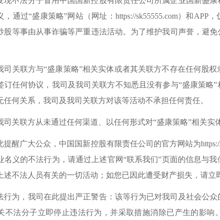
发现
不法分子冒用中国国新控股有限责任公司
所属企业
国新盛康
义
，
通过“盛康策略”网站（网址：
https://sk55555.com
）和APP
炒股等事由
从事诈骗等严重违法活动。为了维护我司声誉，避免
我司关联方与“盛康策略”相关实体或者其关联方不存在任何股
签订任何协议，我司及我司关联方不知悉且没有参与“盛康策略
无任何关系，我司及我司关联方对该等活动不承担任何责任。
我司关联方从未通过任何渠道、以任何形式对“盛康策略”相关实
此提醒广大公众
，中国国新控股有限责任公司的官方网站为
https
业
名义的不法行为，
请通过
上述
官网“联系我们”页面的信息与
上述不法人员有关的一切活动；如您已
因
此遭受财产损失，请
立
法行为，我司在此提出严正警告：该等行为已对我司及社会公众
关不法分子立即停止违法行为，并采取措施消除已产生的影响