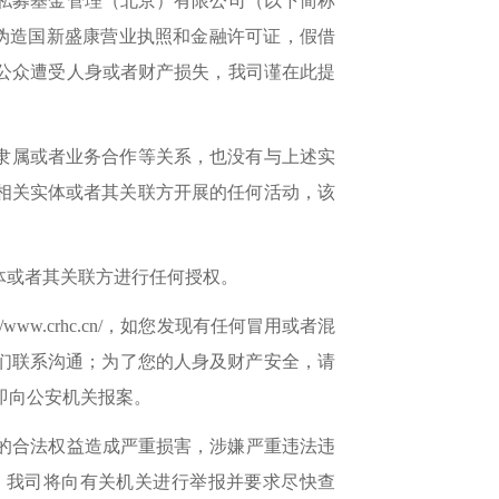
私募基金管理（北京）有限公司
（以下简称
，伪造国新盛康营业执照和金融许可证，假借
公众遭受人身或者财产损失，我司谨在此提
权隶属或者业务合作等关系，也没有与上述实
”相关实体或者其关联方开展的任何活动，该
体或者其关联方进行任何授权。
://www.crhc.cn/
，
如您发现有任何冒用
或者
混
我们联系沟通；为了您的人身及财产安全，请
即向公安机关
报案。
的合法权益造成严重损害，涉嫌严重违法违
。我司将向有关机关进行举报并要求尽快查