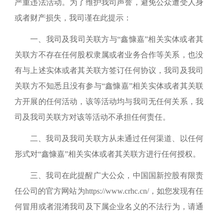
严重违法活动。为了
维护我司声誉，
避免公众遭受人身
或者财产损失，我司谨在此提示：
一、
我司及我司关联方与
“鑫慷嘉”
相关实体或者其
关联方不存在任何股权隶属或者业务合作等关系，也没
有与上述实体或者其关联方签订任何协议，我司及我司
关联方不知悉且没有参与
“鑫慷嘉”
相关实体或者其关联
方开展的任何活动，该等活动均与我司无任何关系，我
司及我司关联方对该等活动不承担任何责任。
二、我司及我司关联方从未通过任何渠道、以任何
形式对
“鑫慷嘉”
相关实体或者其关联方进行任何授权。
三、
我司
在此提醒广大公众
，中国国新控股有限责
任公司的官方网站为
https://www.crhc.cn/
，
如您发现有任
何冒用
或者
混淆
我司
及下属企业
名义的不法行为，
请通