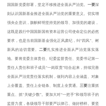
国国新党委部署，坚定不移推进全面从严治党。
一要
深
刻认识国新基金推进全面从严治党的重要意义。
切实增
强央企意识，旗帜鲜明坚持党的领导、加强党的建设，
这既是践行中国国新国有资本运营公司使命定位的必然
要求，也是当前国新基金强化正风肃纪，纠“四风”、树
新风的迫切需要。
二要
扎实推进全面从严治党落实落
地。要
将党委主体责任、纪委监督责任、党委书记第一
责任人责任和班子成员“一岗双责”结合起来，持续完善
全面从严治党责任落实机制，做到内容上全涵盖、对象
上全覆盖、责任上全链条、制度上全贯通。
三要
注重抓
重点、抓“关键少数”。
要加大对“一把手”和领导班子的
监督力度
，各级领导干部要严以律己、做好榜样。
要坚