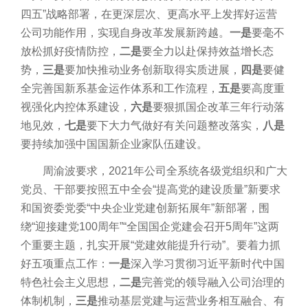
四五”战略部署，在更深层次、更高水平上发挥好运营
公司功能作用，实现自身改革发展新跨越。
一是
要毫不
放松抓好疫情防控，
二是
要全力以赴保持效益增长态
势，
三是
要加快推动业务创新取得实质进展，
四是
要健
全完善国新系基金运作体系和工作流程，
五是
要高度重
视强化内控体系建设，
六是
要狠抓国企改革三年行动落
地见效，
七是
要下大力气做好有关问题整改落实，
八是
要持续加强中国国新企业家队伍建设。
周渝波要求，2021年公司全系统各级党组织和广大
党员、干部要按照五中全会“提高党的建设质量”新要求
和国资委党委“中央企业党建创新拓展年”新部署，围
绕“迎接建党100周年”“全国国企党建会召开5周年”这两
个重要主题，扎实开展“党建效能提升行动”。要着力抓
好五项重点工作：
一是
深入学习贯彻习近平新时代中国
特色社会主义思想，
二是
完善党的领导融入公司治理的
体制机制，
三是
推动基层党建与运营业务相互融合、有