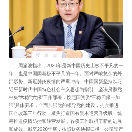
周渝波指出，2020年是新中国历史上极不平凡的一
年，也是中国国新极不平凡的一年。面对严峻复杂的外
部形势、新冠肺炎疫情的严重冲击，中国国新坚持以习
近平新时代中国特色社会主义思想为指引，坚决贯彻党
中央“六稳”“六保”工作部署，按照国资委“三稳四保一加
强”具体要求，全面加强党的领导党的建设，扎实推进
国企改革三年行动，聚焦打造国有资本运营升级版，统
筹推进疫情防控和经营发展，各项工作取得了新的进展
和成效。截至2020年底，按照财务快报口径，公司资产