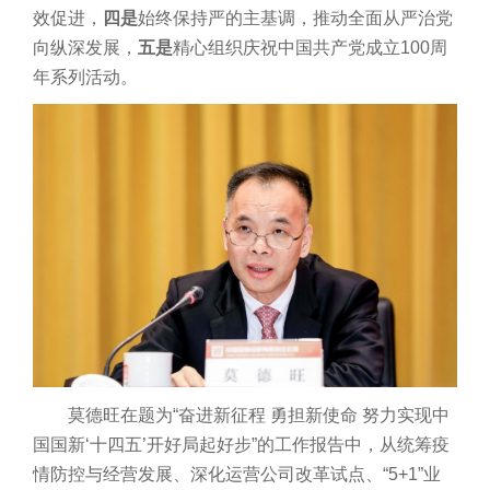
效促进，
四是
始终保持严的主基调，推动全面从严治党
向纵深发展，
五是
精心组织庆祝中国共产党成立100周
年系列活动。
莫德旺在题为“奋进新征程 勇担新使命 努力实现中
国国新‘十四五’开好局起好步”的工作报告中，从统筹疫
情防控与经营发展、深化运营公司改革试点、“5+1”业