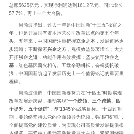
总额5625亿元，实现净利润达到161.2亿元、同比增长
57.7%，再上一个大台阶。
周渝波指出，过去一年是中国国新“十三五”收官之
年，也是开展国有资本运营公司改革试点的第五个年
头。五年来，中国国新注重把握
立企之本
，发展道路逐
步清晰；不断探索
兴企之方
，规模效益显著增长；大力
开拓
强企之道
，功能作用有效发挥；坚决筑牢
治企之
基
，红色基因薪火相传。五载辛勤耕耘，奋楫扬帆破
浪，中国国新筑起了发展历史上一个值得铭记的重要里
程碑。
周渝波强调，中国国新要努力在“十四五”时期实现
改革发展新跨越，推动实现“
一个统领、三个跨越、四
个提升、五个促进
”，即“
1345
”的战略目标。“十四五”时
期，要始终坚持以党的全面领导为统领，强“根”铸“魂”，
全面提高党的建设质量，为实现公司高质量发展提供根
本保证。要坚持以推动高质量发展为主题，紧紧围绕建