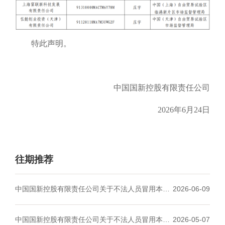
特此声明。
中国国新控股有限责任公司
2026年6月24日
往期推荐
中国国新控股有限责任公司关于不法人员冒用本公
2026-06-09
司所属企业名义的严正声明
（2026年6月9日）
中国国新控股有限责任公司关于不法人员冒用本公
2026-05-07