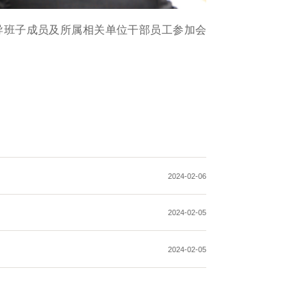
导班子成员及所属相关单位干部员工参加会
2024-02-06
2024-02-05
2024-02-05