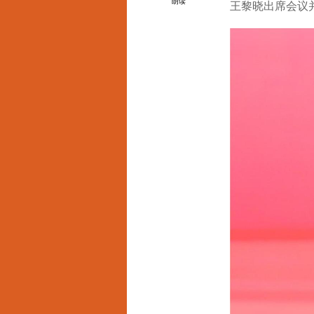
朗读
王黎晓出席会议