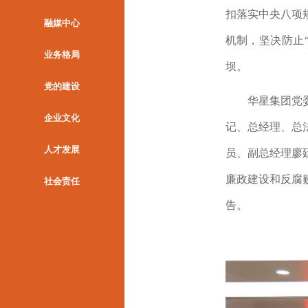
扣落实中央八项
融媒中心
机制，坚决防止
业务格局
坝。
党的建设
华星集团党
企业文化
记、总经理、总
人才发展
员、副总经理廖
廉政建设和反腐
社会责任
告。