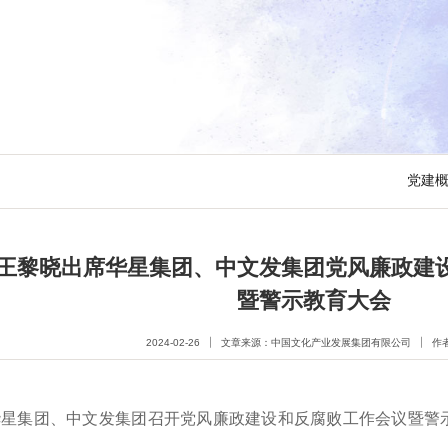
党建
王黎晓出席华星集团、中文发集团党风廉政建
暨警示教育大会
2024-02-26
文章来源：中国文化产业发展集团有限公司
作
华星集团、中文发集团召开党风廉政建设和反腐败工作会议暨警