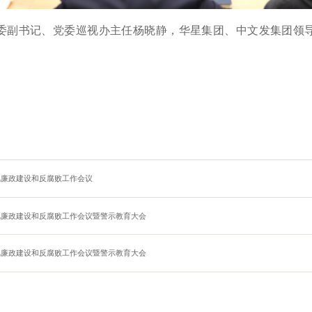
委副书记、党委巡视办主任杨晓静，
华星集团、中文发集团领
风廉政建设和反腐败工作会议
风廉政建设和反腐败工作会议暨警示教育大会
风廉政建设和反腐败工作会议暨警示教育大会