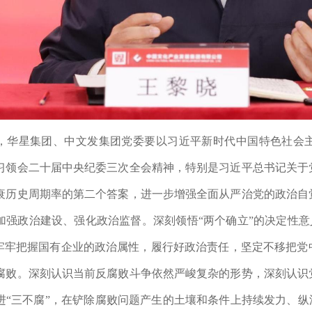
，华星集团、中文发集团党委要以习近平新时代中国特色社会
习
领会二十届中央纪委三次全会精神，特别是习近平总书记关于
衰历史周期率的第二个答案，进一步增强全面从严治党的政治自
加强政治建设、强化政治监督。深刻领悟“两个确立”的决定性意义
，牢牢把握国有企业的政治属性，履行好政治责任，坚定不移把党
腐败。深刻认识当前反腐败斗争依然严峻复杂的形势，深刻认识
进“三不腐”，在铲除腐败问题产生的土壤和条件上持续发力、纵