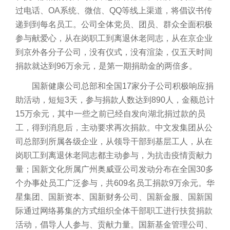
过电话、OA系统、微信、QQ等线上渠道，将倡议书传
递到到每名员工。公司全体党员、团员、群众全面积极
参与献爱心，从在岗职工到离退休老同志，从在京企业
到京外各分子公司，没有仪式，没有渲染，仅五天时间
捐款就达到96万余元，是第一期捐助金的两倍多。
国新健康公司总部和全国17家分子公司积极响应捐
助活动，短短3天，参与捐款人数达到890人，金额总计
15万余元，其中一些之前已经自发向湖北捐过款的员
工，得到消息后，主动要求再次捐款。中文发集团从公
司总部到所属各级企业，从领导干部到基层工人，从在
岗职工到离退休老同志都主动参与，为抗击疫情贡献力
量；国新文化所属广州奥威亚公司发动分布在全国30多
个办事处员工广泛参与，共609名员工捐款9万余元。华
星集团、国新资本、国新财务公司、国新金服、国新国
际通过网络募集的方式组织全体干部职工进行扶贫捐款
活动，倡导人人参与、贡献力量。国新基金管理公司、