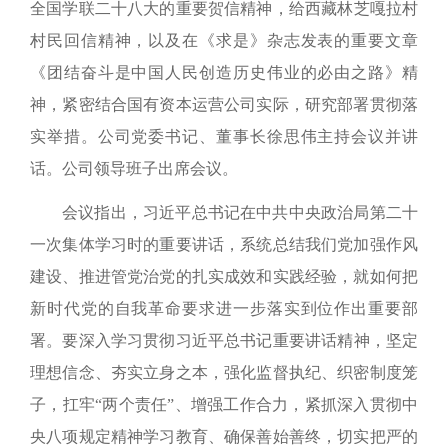
全国学联二十八大的
重要
贺信精神，给西藏林芝嘎拉村
村民回信精神
，以及
在《求是》杂志
发表的重要文章
《团结奋斗是中国人民创造历史伟业的必由之路》精
神，紧密结合国有资本运营公司实际，研究部署贯彻落
实举措。公司党委书记、董事长徐思伟主持会议并讲
话。公司领导班子出席会议。
会议指出，
习近平总书记在中共中央政治局第二十
一次集体学习时的重要讲话，系统
总结我们党加强作风
建设、推进管党治党的扎实成效和实践经验，就如何把
新时代党的自我革命要求进一步落实到位作出重要部
署
。
要深入学习贯彻习近平总书记重要讲话精神，坚定
理想信念
、夯实立身之本，强化监督执纪、织密制度笼
子，
扛牢“两个责任”
、增强工作合力，紧抓深入贯彻中
央八项规定精神学习教育、确保善始善终，切实
把严的