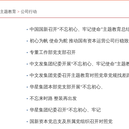
主题教育
>
公司行动
中国国新召开“不忘初心、牢记使命”主题教育总
初心为帆 使命为舵 推动国有资本运营公司行稳致
专董工作部党支部召开
“不忘初心、牢记使命”主题教育交流座谈会
中文发集团纪委开展“不忘初心、牢记使命”主题
中文发集团党委召开主题教育对照党章党规找差
华星集团本部党支部开展“不忘初心、
牢记使命”主题教育党日活动
不忘来时路 整装再出发
——华星集团党委书记杨殿中讲党课
华星集团纪委召开“不忘初心、牢记
使命”主题教育学习讨论会
国新资本党总支及所属党组织召开对照党