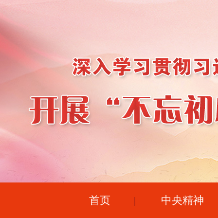
首页
中央精神
|