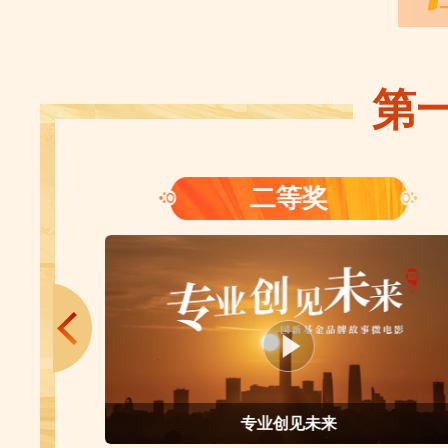
第
二等奖
三等
业创见未来
征程，在