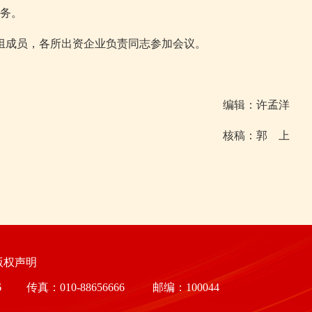
务。
组成员，各所出资企业负责同志参加会议。
编辑：许孟洋
核稿：郭 上
权声明
6
传真：
010-88656666
邮编：100044