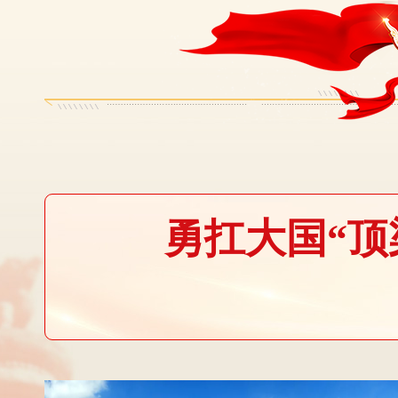
勇扛大国“顶