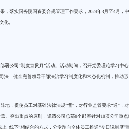
成果，
落实
国务院国资委合规管理工作要求，2
024年
3月至4月
，
文化。
部署公司“制度宣贯月”活动
。活动期间，
召开党委理论学习中心
公司法，健全完善领导干部法治学习制度化和常态化机制，推动
地，促使员工对基础法律法规“懂”，对行业监管要求“通”，对
覆盖、突出重点的原则，
邀请公司
总部8个部室针对1
8
项公司重点
线上+线下”相结合的方式，分专题向全体员工推送
“今日说制度”