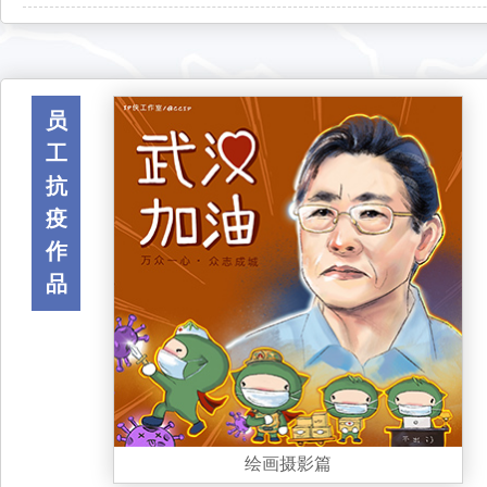
员
工
抗
疫
作
品
绘画摄影篇