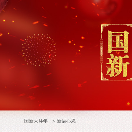
国新大拜年
> 新语心愿